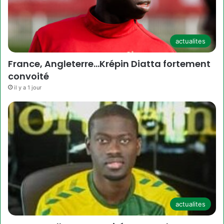
actualites
France, Angleterre…Krépin Diatta fortement
convoité
il y a 1 jour
actualites