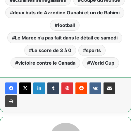
actualités sénégalaises
Coupe du Monde
deux buts de Azzedine Ounahi et un de Rahimi
football
Le Maroc n'a pas fait dans le détail ce samedi
Le score de 3 à 0
sports
victoire contre le Canada
World Cup
Linkedin
Tumblr
Pinterest
Reddit
VKontakte
Partager par email
Imprimer