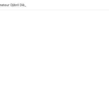
mateur Djibril Dièye de TFM