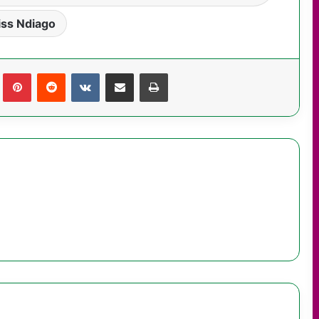
iss Ndiago
Tumblr
Pinterest
Reddit
VKontakte
Partager par email
Imprimer