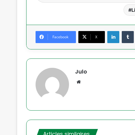
L
Linkedin
Facebook
X
Julo
Website
Articles similaires