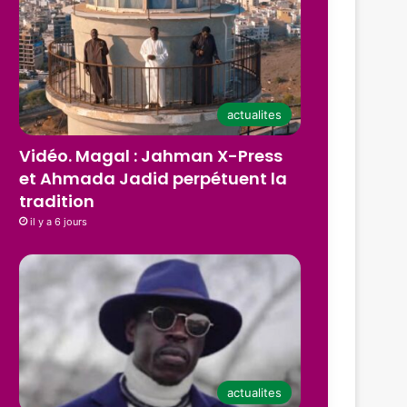
actualites
Vidéo. Magal : Jahman X-Press
et Ahmada Jadid perpétuent la
tradition
il y a 6 jours
actualites