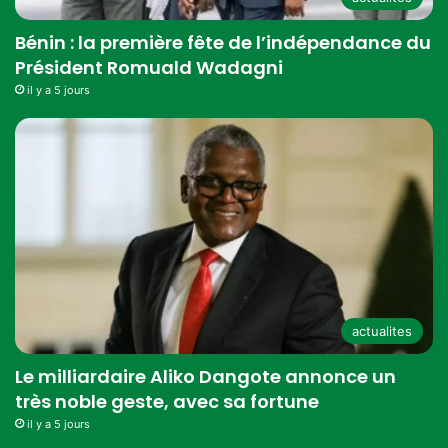
Bénin : la première fête de l’indépendance du
Président Romuald Wadagni
il y a 5 jours
actualites
Le milliardaire Aliko Dangote annonce un
très noble geste, avec sa fortune
il y a 5 jours