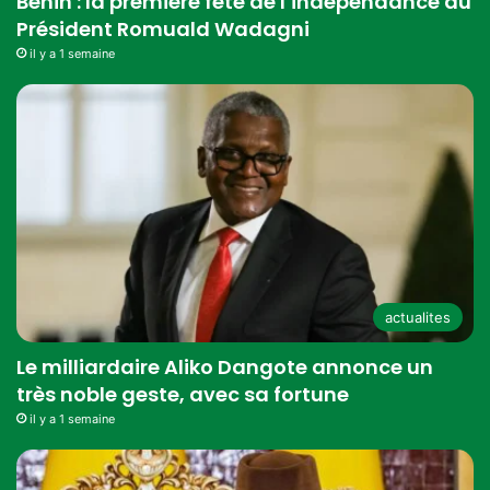
Bénin : la première fête de l’indépendance du
Président Romuald Wadagni
il y a 1 semaine
actualites
Le milliardaire Aliko Dangote annonce un
très noble geste, avec sa fortune
il y a 1 semaine