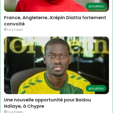
actualites
France, Angleterre…Krépin Diatta fortement
convoité
il y a 2 jours
actualites
Une nouvelle opportunité pour Badou
Ndiaye, à Chypre
il y a 3 jours