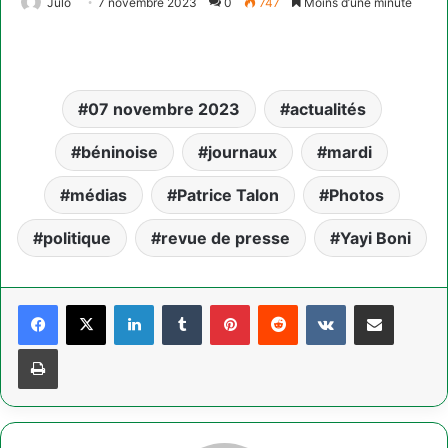
Julo
7 novembre 2023
0
747
Moins d’une minute
07 novembre 2023
actualités
béninoise
journaux
mardi
médias
Patrice Talon
Photos
politique
revue de presse
Yayi Boni
Linkedin
Tumblr
Pinterest
Reddit
VKontakte
Partager par email
Imprimer