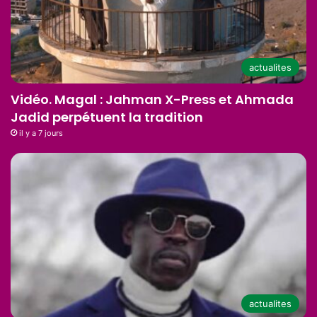
actualites
Vidéo. Magal : Jahman X-Press et Ahmada
Jadid perpétuent la tradition
il y a 7 jours
actualites