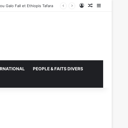
Connexion
Article Aléatoire
Sidebar (barr
ERNATIONAL
PEOPLE & FAITS DIVERS