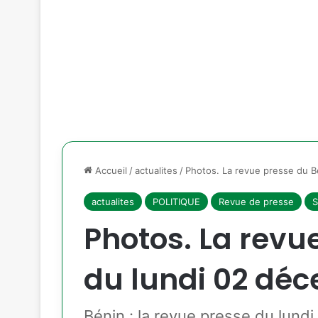
Accueil
/
actualites
/
Photos. La revue presse du 
actualites
POLITIQUE
Revue de presse
S
Photos. La revu
du lundi 02 dé
Bénin : la revue presse du lun