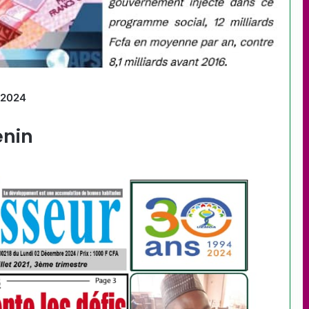
e 2024
énin