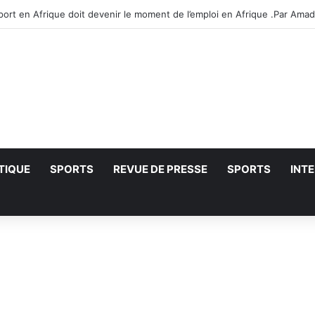
028 : Mathilde Diop laissée à carreau
TIQUE
SPORTS
REVUE DE PRESSE
SPORTS
INT