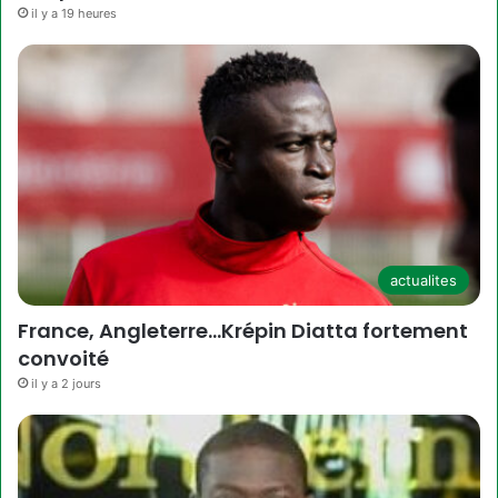
il y a 19 heures
actualites
France, Angleterre…Krépin Diatta fortement
convoité
il y a 2 jours