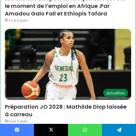
le moment de l’emploi en Afrique .Par
Amadou Galo Fall et Ethiopis Tafara
il y a 2 jours
actualites
Préparation JO 2028 : Mathilde Diop laissée
à carreau
il y a 2 jours
Facebook
X
WhatsApp
Telegram